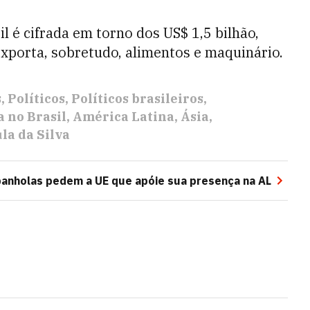
il é cifrada em torno dos US$ 1,5 bilhão,
exporta, sobretudo, alimentos e maquinário.
s
Políticos
Políticos brasileiros
a no Brasil
América Latina
Ásia
la da Silva
anholas pedem a UE que apóie sua presença na AL