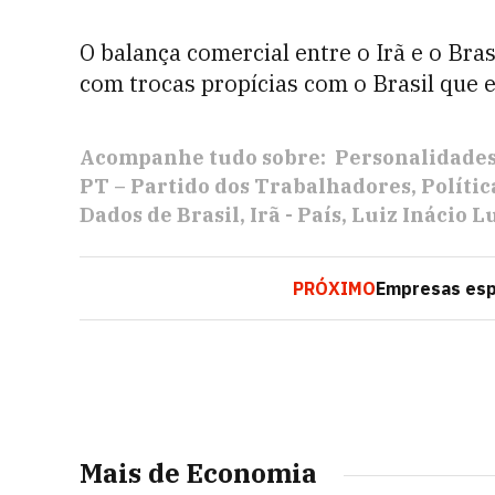
O balança comercial entre o Irã e o Bras
com trocas propícias com o Brasil que 
Acompanhe tudo sobre:
Personalidade
PT – Partido dos Trabalhadores
Polític
Dados de Brasil
Irã - País
Luiz Inácio Lu
PRÓXIMO
Empresas esp
Mais de Economia