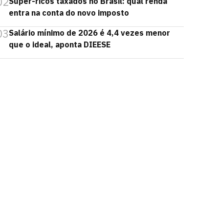
02
Super-ricos taxados no Brasil: qual renda
entra na conta do novo imposto
03
Salário mínimo de 2026 é 4,4 vezes menor
que o ideal, aponta DIEESE