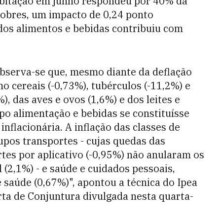
bitação em junho respondeu por 40% da
 pobres, um impacto de 0,24 ponto
dos alimentos e bebidas contribuiu com
 observa-se que, mesmo diante da deflação
o cereais (-0,73%), tubérculos (-11,2%) e
%), das aves e ovos (1,6%) e dos leites e
po alimentação e bebidas se constituísse
nflacionária. A inflação das classes de
upos transportes - cujas quedas das
tes por aplicativo (-0,95%) não anularam os
 (2,1%) - e saúde e cuidados pessoais,
 saúde (0,67%)", apontou a técnica do Ipea
ta de Conjuntura divulgada nesta quarta-