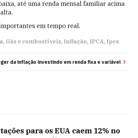
baixa, até uma renda mensal familiar acima
alta.
 importantes em tempo real.
ca
Gás e combustíveis
Inflação
IPCA
Ipea
er da inflação investindo em renda fixa e variável
tações para os EUA caem 12% no