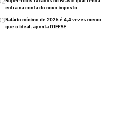
02
Super-ricos taxados no Brasil: qual renda
entra na conta do novo imposto
03
Salário mínimo de 2026 é 4,4 vezes menor
que o ideal, aponta DIEESE