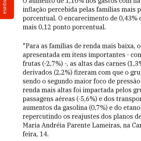
Pesquisa
O aumento de 1,10% nos gastos com ha
inflação percebida pelas famílias mais
porcentual. O encarecimento de 0,43% 
mais 0,12 ponto porcentual.
"Para as famílias de renda mais baixa,
apresentada em itens importantes - com
frutas (-2,7%) -, as altas das carnes (1,3
derivados (2,2%) fizeram com que o gru
sendo o segundo maior foco de pressão i
renda mais altas foi impactada pelos gr
passagens aéreas (-5,6%) e dos transpor
aumentos da gasolina (0,7%) e do etanol
repercutindo os reajustes dos planos de
Maria Andréia Parente Lameiras, na Car
feira, 14.