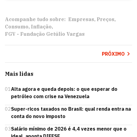
Acompanhe tudo sobre:
Empresas
Preços
Consumo
Inflação
FGV - Fundação Getúlio Vargas
PRÓXIMO
Mais lidas
01
Alta agora e queda depois: o que esperar do
petróleo com crise na Venezuela
02
Super-ricos taxados no Brasil: qual renda entra na
conta do novo imposto
03
Salário mínimo de 2026 é 4,4 vezes menor que o
ideal, aponta DIEESE