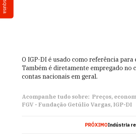
Pesquisa
O IGP-DI é usado como referência para 
Também é diretamente empregado no cál
contas nacionais em geral.
Acompanhe tudo sobre:
Preços
economi
FGV - Fundação Getúlio Vargas
IGP-DI
PRÓXIMO
Indústria r