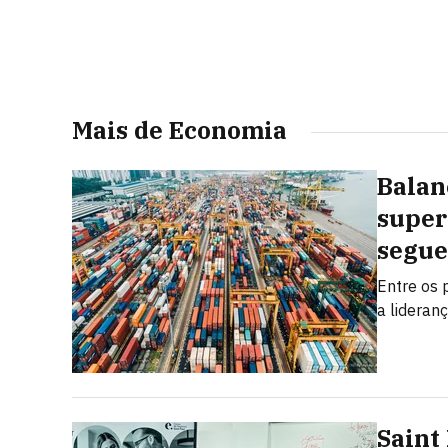
Mais de Economia
Balan
super
segue
Entre os 
a lideran
Saint