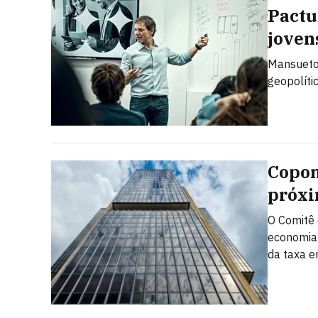
Pactu
joven
Mansueto 
geopolíti
Copom
próxi
O Comitê 
economia 
da taxa 