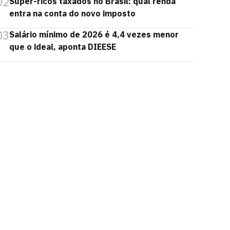
02
Super-ricos taxados no Brasil: qual renda
entra na conta do novo imposto
03
Salário mínimo de 2026 é 4,4 vezes menor
que o ideal, aponta DIEESE