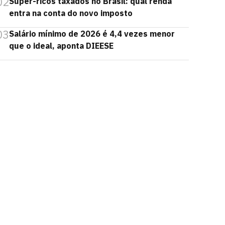
02
Super-ricos taxados no Brasil: qual renda
entra na conta do novo imposto
03
Salário mínimo de 2026 é 4,4 vezes menor
que o ideal, aponta DIEESE