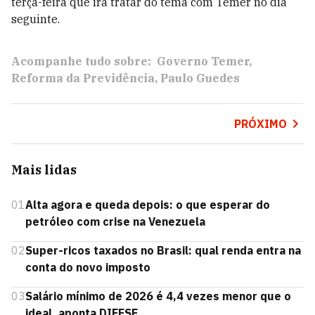
terça-feira que irá tratar do tema com Temer no dia
seguinte.
Acompanhe tudo sobre:
Governo Temer
Reforma da Previdência
Paulo Guedes
PRÓXIMO
Mais lidas
01
Alta agora e queda depois: o que esperar do
petróleo com crise na Venezuela
02
Super-ricos taxados no Brasil: qual renda entra na
conta do novo imposto
03
Salário mínimo de 2026 é 4,4 vezes menor que o
ideal, aponta DIEESE