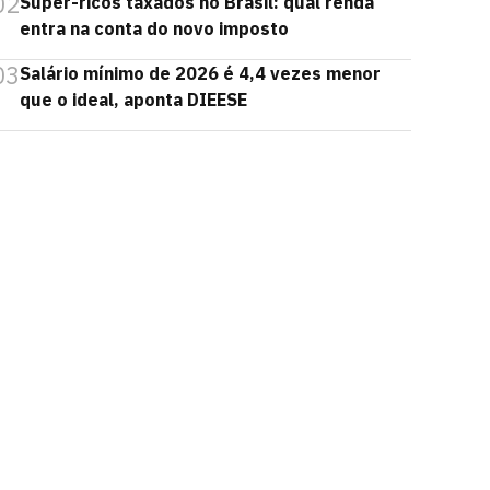
02
Super-ricos taxados no Brasil: qual renda
entra na conta do novo imposto
03
Salário mínimo de 2026 é 4,4 vezes menor
que o ideal, aponta DIEESE