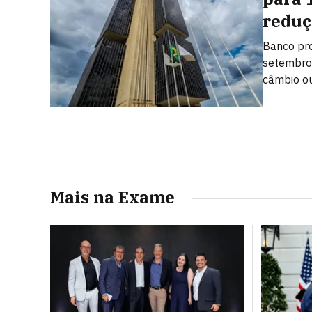
reduç
Banco pro
setembro,
câmbio ou
Mais na Exame