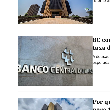
retorno e
BC cor
taxa 
A decisão
esperada 
Por q
para 