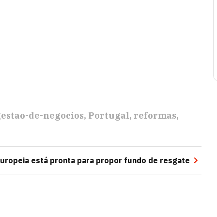
gestao-de-negocios
Portugal
reformas
uropeia está pronta para propor fundo de resgate