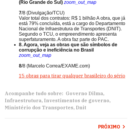
(Rio Grande do Sul)
zoom_out_map
7
/8
(Divulgação/TCU)
Valor total dos contratos: R$ 1 bilhão A obra, que já
está 79% concluída, está a cargo do Departamento
Nacional de Infraestrutura de Transportes (DNIT).
Segundo o TCU, o empreendimento apresenta
superfaturamento. A obra faz parte do PAC.
8. Agora, veja as obras que são símbolos de
corrupção e ineficiência no Brasil
zoom_out_map
8
/8
(Marcelo Correa/EXAME.com)
15 obras para tirar qualquer brasileiro do sério
Acompanhe tudo sobre:
Governo Dilma
Infraestrutura
Investimentos de governo
Ministério dos Transportes
Dnit
PRÓXIMO