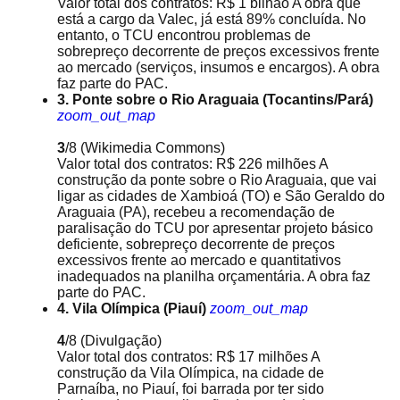
Valor total dos contratos: R$ 1 bilhão A obra que
está a cargo da Valec, já está 89% concluída. No
entanto, o TCU encontrou problemas de
sobrepreço decorrente de preços excessivos frente
ao mercado (serviços, insumos e encargos). A obra
faz parte do PAC.
3. Ponte sobre o Rio Araguaia (Tocantins/Pará)
zoom_out_map
3
/8
(Wikimedia Commons)
Valor total dos contratos: R$ 226 milhões A
construção da ponte sobre o Rio Araguaia, que vai
ligar as cidades de Xambioá (TO) e São Geraldo do
Araguaia (PA), recebeu a recomendação de
paralisação do TCU por apresentar projeto básico
deficiente, sobrepreço decorrente de preços
excessivos frente ao mercado e quantitativos
inadequados na planilha orçamentária. A obra faz
parte do PAC.
4. Vila Olímpica (Piauí)
zoom_out_map
4
/8
(Divulgação)
Valor total dos contratos: R$ 17 milhões A
construção da Vila Olímpica, na cidade de
Parnaíba, no Piauí, foi barrada por ter sido