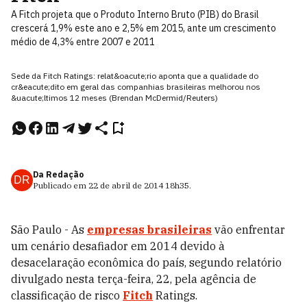
A Fitch projeta que o Produto Interno Bruto (PIB) do Brasil
crescerá 1,9% este ano e 2,5% em 2015, ante um crescimento
médio de 4,3% entre 2007 e 2011
Sede da Fitch Ratings: relat&oacute;rio aponta que a qualidade do
cr&eacute;dito em geral das companhias brasileiras melhorou nos
&uacute;ltimos 12 meses (Brendan McDermid/Reuters)
Da Redação
DR
Publicado em
22 de abril de 2014
18h35
.
São Paulo - As
empresas brasileiras
vão enfrentar
um cenário desafiador em 2014 devido à
desacelaração econômica do país, segundo relatório
divulgado nesta terça-feira, 22, pela agência de
classificação de risco
Fitch
Ratings.