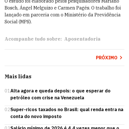
O estudo foi elaborado pelos pesquisadores Mariano
Bosch, Ángel Melguizo e Carmen Pagés. O trabalho foi
lançado em parceria com o Ministério da Previdência
Social (MPS).
Acompanhe tudo sobre:
Aposentadoria
PRÓXIMO
Mais lidas
01
Alta agora e queda depois: o que esperar do
petróleo com crise na Venezuela
02
Super-ricos taxados no Brasil: qual renda entra na
conta do novo imposto
03
Salário mínimo de 2026 é 4,4 vezes menor que o