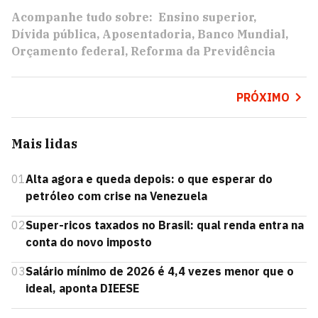
Acompanhe tudo sobre:
Ensino superior
Dívida pública
Aposentadoria
Banco Mundial
Orçamento federal
Reforma da Previdência
PRÓXIMO
Mais lidas
01
Alta agora e queda depois: o que esperar do
petróleo com crise na Venezuela
02
Super-ricos taxados no Brasil: qual renda entra na
conta do novo imposto
03
Salário mínimo de 2026 é 4,4 vezes menor que o
ideal, aponta DIEESE