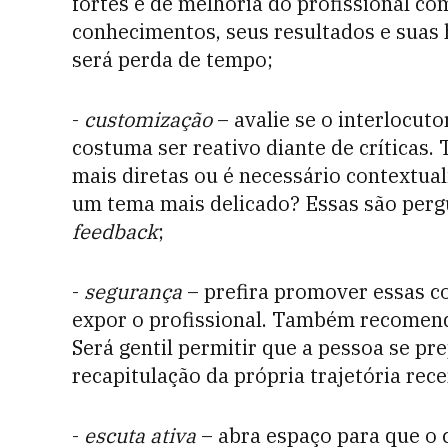
fortes e de melhoria do profissional c
conhecimentos, seus resultados e suas h
será perda de tempo;
-
customização
– avalie se o interlocut
costuma ser reativo diante de críticas.
mais diretas ou é necessário contextual
um tema mais delicado? Essas são pergun
feedback
;
-
segurança
– prefira promover essas c
expor o profissional. Também recomend
Será gentil permitir que a pessoa se p
recapitulação da própria trajetória rec
-
escuta ativa
– abra espaço para que o 