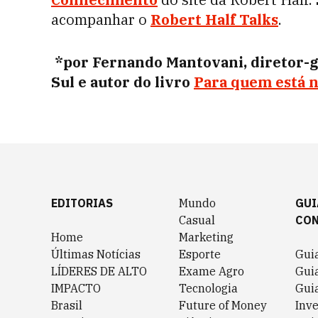
acompanhar o
Robert Half Talks
.
*por Fernando Mantovani, diretor-g
Sul e autor do livro
Para quem está n
EDITORIAS
Mundo
GUI
Casual
CO
Home
Marketing
Últimas Notícias
Esporte
Gui
LÍDERES DE ALTO
Exame Agro
Gui
IMPACTO
Tecnologia
Gui
Brasil
Future of Money
Inv