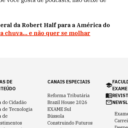
eral da Robert Half para a América do
a chuva… e não quer se molhar
AS DE
CANAIS ESPECIAIS
FACUL
NTEÚDO
EXAME
Reforma Tributária
REVIS
a do Cidadão
Brazil House 2026
NEWSL
a de Tecnologia
EXAME Sul
Exame
a de
Bússola
Carrei
estimentos
Construindo Futuros
Despe