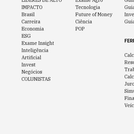
LÍDERES DE ALTO
Exame Agro
Gui
IMPACTO
Tecnologia
Gui
Brasil
Future of Money
Inv
Carreira
Ciência
Guia
Economia
POP
ESG
FER
Exame Insight
Inteligência
Cal
Artificial
Res
Invest
Tra
Negócios
Cal
COLUNISTAS
Jur
Sim
Fin
Veíc