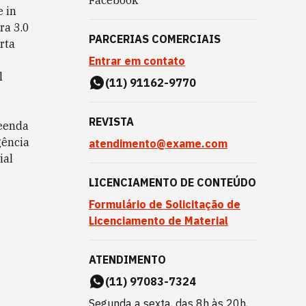
Facebook
 in
ra 3.0
PARCERIAS COMERCIAIS
rta
Entrar em contato
l
(11) 91162-9770
REVISTA
eenda
gência
atendimento@exame.com
ial
LICENCIAMENTO DE CONTEÚDO
Formulário de Solicitação de
Licenciamento de Material
ATENDIMENTO
(11) 97083-7324
Segunda a sexta, das 8h às 20h,