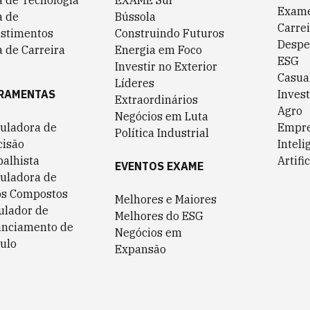
a de Tecnologia
EXAME Sul
Exame
a de
Bússola
Carrei
estimentos
Construindo Futuros
Despe
 de Carreira
Energia em Foco
ESG
Investir no Exterior
Casua
Líderes
RAMENTAS
Invest
Extraordinários
Agro
Negócios em Luta
culadora de
Empr
Política Industrial
cisão
Inteli
balhista
Artific
EVENTOS EXAME
culadora de
os Compostos
Melhores e Maiores
ulador de
Melhores do ESG
anciamento de
Negócios em
ulo
Expansão