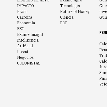
LÍDERES DE ALTO
Exame Agro
Gui
IMPACTO
Tecnologia
Gui
Brasil
Future of Money
Inv
Carreira
Ciência
Guia
Economia
POP
ESG
FER
Exame Insight
Inteligência
Cal
Artificial
Res
Invest
Tra
Negócios
Cal
COLUNISTAS
Jur
Sim
Fin
Veíc