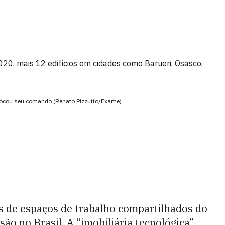
020, mais 12 edifícios em cidades como Barueri, Osasco,
trocou seu comando (Renato Pizzutto/Exame)
 de espaços de trabalho compartilhados do
ão no Brasil. A “imobiliária tecnológica”