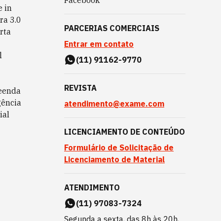
Facebook
 in
ra 3.0
PARCERIAS COMERCIAIS
rta
Entrar em contato
l
(11) 91162-9770
REVISTA
eenda
gência
atendimento@exame.com
ial
LICENCIAMENTO DE CONTEÚDO
Formulário de Solicitação de
Licenciamento de Material
ATENDIMENTO
(11) 97083-7324
Segunda a sexta, das 8h às 20h,