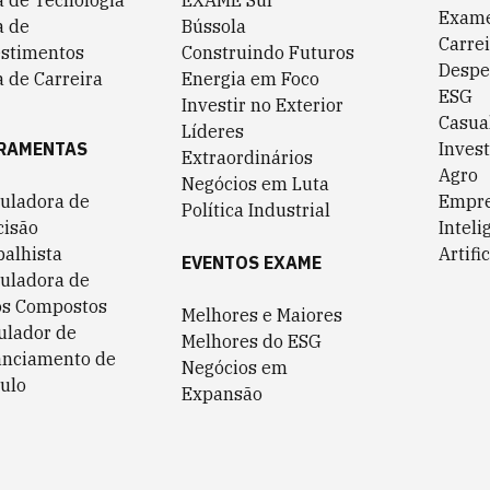
a de Tecnologia
EXAME Sul
Exame
a de
Bússola
Carrei
estimentos
Construindo Futuros
Despe
 de Carreira
Energia em Foco
ESG
Investir no Exterior
Casua
Líderes
RAMENTAS
Invest
Extraordinários
Agro
Negócios em Luta
culadora de
Empr
Política Industrial
cisão
Inteli
balhista
Artific
EVENTOS EXAME
culadora de
os Compostos
Melhores e Maiores
ulador de
Melhores do ESG
anciamento de
Negócios em
ulo
Expansão