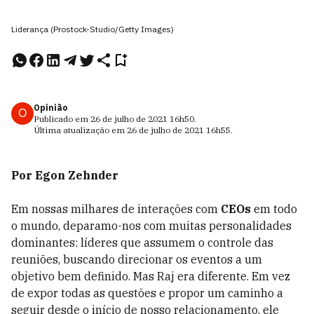
Liderança (Prostock-Studio/Getty Images)
Opinião
O
Publicado em
26 de julho de 2021
16h50
.
Última atualização em
26 de julho de 2021
16h55
.
Por Egon Zehnder
Em nossas milhares de interações com
CEOs
em todo
o mundo, deparamo-nos com muitas personalidades
dominantes: líderes que assumem o controle das
reuniões, buscando direcionar os eventos a um
objetivo bem definido. Mas Raj era diferente. Em vez
de expor todas as questões e propor um caminho a
seguir desde o início de nosso relacionamento, ele