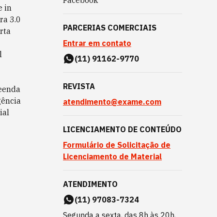
Facebook
 in
ra 3.0
PARCERIAS COMERCIAIS
rta
Entrar em contato
l
(11) 91162-9770
REVISTA
eenda
gência
atendimento@exame.com
ial
LICENCIAMENTO DE CONTEÚDO
Formulário de Solicitação de
Licenciamento de Material
ATENDIMENTO
(11) 97083-7324
Segunda a sexta, das 8h às 20h,