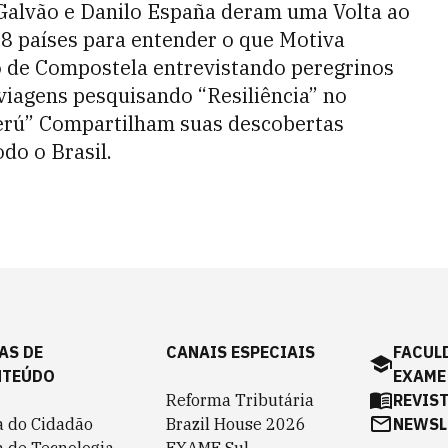
 Galvão e Danilo España deram uma Volta ao
8 países para entender o que Motiva
 de Compostela entrevistando peregrinos
viagens pesquisando “Resiliência” no
erú” Compartilham suas descobertas
do o Brasil.
AS DE
CANAIS ESPECIAIS
FACUL
NTEÚDO
EXAME
Reforma Tributária
REVIS
a do Cidadão
Brazil House 2026
NEWSL