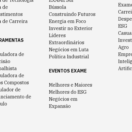
a de Tecnologia
EXAME Sul
Exame
a de
Bússola
Carrei
estimentos
Construindo Futuros
Despe
 de Carreira
Energia em Foco
ESG
Investir no Exterior
Casua
Líderes
RAMENTAS
Invest
Extraordinários
Agro
Negócios em Luta
culadora de
Empr
Política Industrial
cisão
Inteli
balhista
Artific
EVENTOS EXAME
culadora de
os Compostos
Melhores e Maiores
ulador de
Melhores do ESG
anciamento de
Negócios em
ulo
Expansão