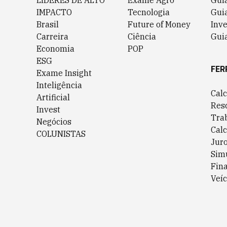
LÍDERES DE ALTO
Exame Agro
Gui
IMPACTO
Tecnologia
Gui
Brasil
Future of Money
Inv
Carreira
Ciência
Guia
Economia
POP
ESG
FER
Exame Insight
Inteligência
Cal
Artificial
Res
Invest
Tra
Negócios
Cal
COLUNISTAS
Jur
Sim
Fin
Veíc