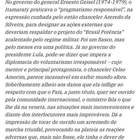
No governo do general Ernesto Geisel (1974-1979), o
Itamaraty praticava o “pragmatismo responsável”, na
expressão cunhada pelo então chanceler Azeredo da
Silveira, para designar as ações externas que
deveriam respaldar o projeto do “Brasil Potência”
acalentado pelo regime militar. Foi um fiasco, mas
pelo menos era uma política. Já no governo do
presidente Lula, pode-se dizer que impera a
diplomacia do voluntarismo irresponsável – cujo
mentor e principal protagonista, o chanceler Celso
Amorim, parece incansável em exibir mundo afora.
Soberbamente alheio aos danos que ela inflige ao
respeito com que o País, a justo título, quer ser ouvido
pela comunidade internacional, o ministro fala o que
lhe dá na veneta, nas situações mais inconvenientes e
diante dos interlocutores mais improváveis. Dá a
impressão de tocar de ouvido um arremedo de
marcha triunfal, provocando na plateia as reações
adversas que, mais não fosse, ele tinha o dever de