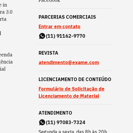
Facebook
 in
ra 3.0
PARCERIAS COMERCIAIS
rta
Entrar em contato
l
(11) 91162-9770
REVISTA
eenda
gência
atendimento@exame.com
ial
LICENCIAMENTO DE CONTEÚDO
Formulário de Solicitação de
Licenciamento de Material
ATENDIMENTO
(11) 97083-7324
Segunda a sexta, das 8h às 20h,