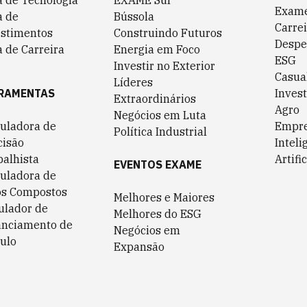
a de Tecnologia
EXAME Sul
Exame
a de
Bússola
Carrei
estimentos
Construindo Futuros
Despe
 de Carreira
Energia em Foco
ESG
Investir no Exterior
Casua
Líderes
RAMENTAS
Invest
Extraordinários
Agro
Negócios em Luta
culadora de
Empr
Política Industrial
cisão
Inteli
balhista
Artific
EVENTOS EXAME
culadora de
os Compostos
Melhores e Maiores
ulador de
Melhores do ESG
anciamento de
Negócios em
ulo
Expansão