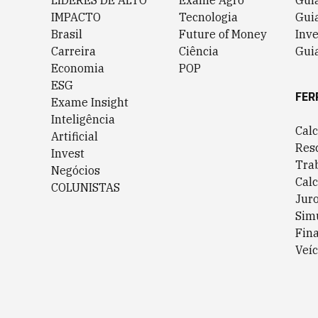
LÍDERES DE ALTO
Exame Agro
Gui
IMPACTO
Tecnologia
Gui
Brasil
Future of Money
Inv
Carreira
Ciência
Guia
Economia
POP
ESG
FER
Exame Insight
Inteligência
Cal
Artificial
Res
Invest
Tra
Negócios
Cal
COLUNISTAS
Jur
Sim
Fin
Veíc