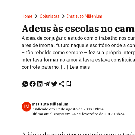
Home
Colunistas
Instituto Millenium
Adeus às escolas no ca
A ideia de conjugar o estudo com o trabalho nos cur
ares de imortal futuro naquele escritório onde a co
– tão rebelde como sempre – fez sua própria interp
intentava formar no amor à lavra estava constituíd
controle paterno, […] Leia mais
Instituto Millenium
IM
Publicado em
17 de agosto de 2009
18h24
.
Última atualização em
24 de fevereiro de 2017
13h24
.
A ideia de conjugar o estudo com o trab