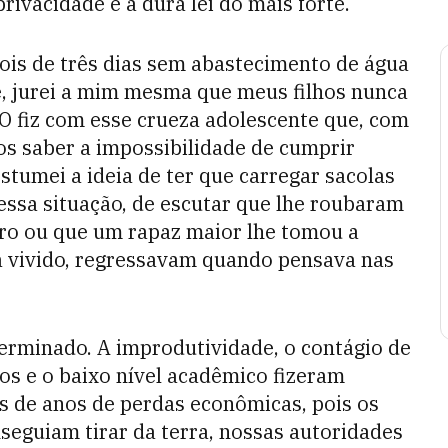
rivacidade e a dura lei do mais forte.
ois de três dias sem abastecimento de água
e, jurei a mim mesma que meus filhos nunca
 O fiz com esse crueza adolescente que, com
os saber a impossibilidade de cumprir
tumei a ideia de ter que carregar sacolas
ssa situação, de escutar que lhe roubaram
ro ou que um rapaz maior lhe tomou a
a vivido, regressavam quando pensava nas
terminado. A improdutividade, o contágio de
os e o baixo nível acadêmico fizeram
s de anos de perdas econômicas, pois os
eguiam tirar da terra, nossas autoridades