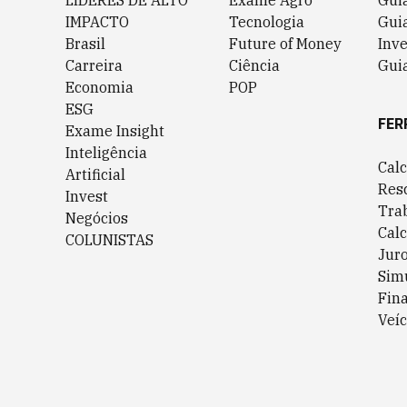
LÍDERES DE ALTO
Exame Agro
Gui
IMPACTO
Tecnologia
Gui
Brasil
Future of Money
Inv
Carreira
Ciência
Guia
Economia
POP
ESG
FER
Exame Insight
Inteligência
Cal
Artificial
Res
Invest
Tra
Negócios
Cal
COLUNISTAS
Jur
Sim
Fin
Veíc