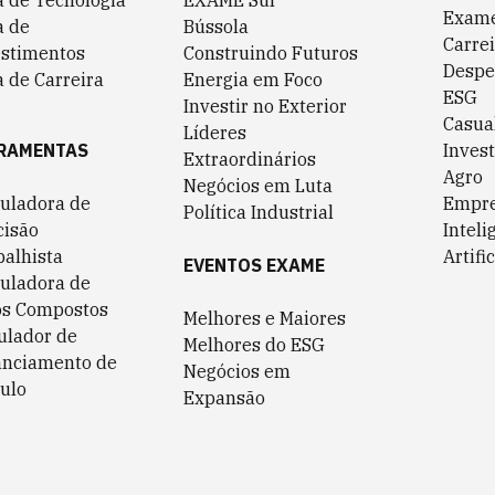
a de Tecnologia
EXAME Sul
Exame
a de
Bússola
Carrei
estimentos
Construindo Futuros
Despe
 de Carreira
Energia em Foco
ESG
Investir no Exterior
Casua
Líderes
RAMENTAS
Invest
Extraordinários
Agro
Negócios em Luta
culadora de
Empr
Política Industrial
cisão
Inteli
balhista
Artific
EVENTOS EXAME
culadora de
os Compostos
Melhores e Maiores
ulador de
Melhores do ESG
anciamento de
Negócios em
ulo
Expansão