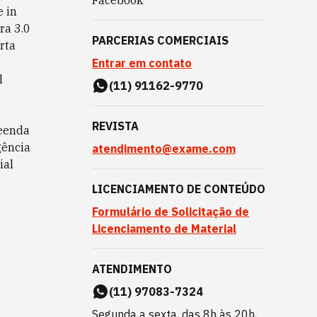
Facebook
 in
ra 3.0
PARCERIAS COMERCIAIS
rta
Entrar em contato
l
(11) 91162-9770
REVISTA
eenda
gência
atendimento@exame.com
ial
LICENCIAMENTO DE CONTEÚDO
Formulário de Solicitação de
Licenciamento de Material
ATENDIMENTO
(11) 97083-7324
Segunda a sexta, das 8h às 20h,