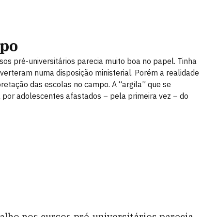
mpo
sos pré-universitários parecia muito boa no papel. Tinha
nverteram numa disposição ministerial. Porém a realidade
retação das escolas no campo. A “argila” que se
a por adolescentes afastados – pela primeira vez – do
alho nos cursos pré-universitários parecia