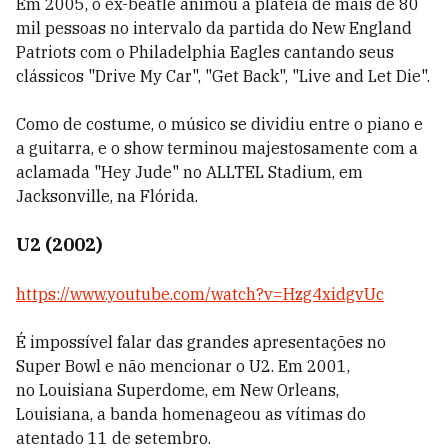
Em 2005, o ex-beatle animou a plateia de mais de 80
mil pessoas no intervalo da partida do New England
Patriots com o Philadelphia Eagles cantando seus
clássicos "
Drive My Car
", "
Get Back
", "Live and Let Die".
Como de costume, o músico se dividiu entre o piano e
a guitarra, e
o show terminou majestosamente com a
aclamada "
Hey Jude
" no
ALLTEL Stadium, em
Jacksonville
, na
Flórida
.
U2 (2002)
https://www.youtube.com/watch?v=Hzg4xidgvUc
É impossível falar das grandes apresentações no
Super Bowl e não mencionar o U2. Em 2001,
no
Louisiana Superdome, em
New Orleans
,
Louisiana,
a banda homenageou as vítimas do
atentado 11 de setembro.