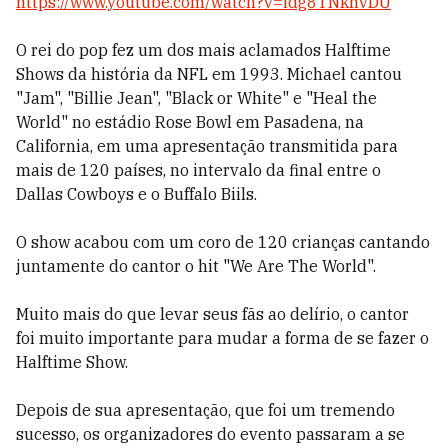
https://www.youtube.com/watch?v=idg8TNknvDU
O rei do pop fez um dos mais aclamados Halftime
Shows da história da NFL em 1993. Michael cantou
"Jam", "
Billie Jean
", "
Black or White
" e "
Heal the
World
" no estádio
Rose Bowl
em
Pasadena
, na
California
, em uma apresentação transmitida para
mais de 120 países, no intervalo da final entre o
Dallas Cowboys e o Buffalo Biils.
O show acabou com um coro de 120 crianças cantando
juntamente do cantor o hit "We Are The World".
Muito mais do que levar seus fãs ao delírio, o cantor
foi muito importante para mudar a forma de se fazer o
Halftime Show.
Depois de sua apresentação, que foi um tremendo
sucesso, os organizadores do evento passaram a se