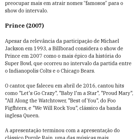
preocupar mais em atrair nomes “famosos” para o
show do intervalo.
Prince (2007)
Apesar da relevância da participação de Michael
Jackson em 1993, a Billborad considera o show de
Prince em 2007 como o mais épico da história do
Super Bowl, que ocorreu no intervalo da partida entre
o Indianopolis Colts e o Chicago Bears.
O cantor, que faleceu em abril de 2016, cantou hits
como
"Let's Go Crazy"
,
"Baby I'm a Star"
,
"
Proud Mary
"
,
"
All Along the Watchtower,
"
Best of You
", do Foo
Figfhters, e "We Will Rock You", clássico da banda
inglesa Queen.
A apresentação terminou com a apresentação do
clássico Purple Rain, uma das músicas mais