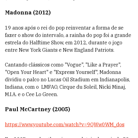
Madonna (2012)
19 anos após o rei do pop reinventar a forma de se
fazer o show do intervalo, a rainha do pop foi a grande
estrela do Halftime Show, em 2012, durante o jogo
entre New York Giants e New England Patriots.
Cantando clássicos como "
Vogue
", "Like a Prayer",
"
Open Your Heart
" e "
Express Yourself
", Madonna
dividiu o palco no
Lucas Oil Stadium em I
ndianapolis,
Indiana,
com o
LMFAO
,
Cirque du Soleil
,
Nicki Minaj
,
M.I.A. e o
Cee Lo Green
.
Paul McCartney (2005)
https://www.youtube.com/watch?v=9QWw0WM_dos