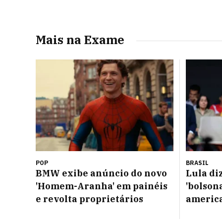
Mais na Exame
POP
BRASIL
BMW exibe anúncio do novo
Lula di
'Homem-Aranha' em painéis
'bolsona
e revolta proprietários
americ