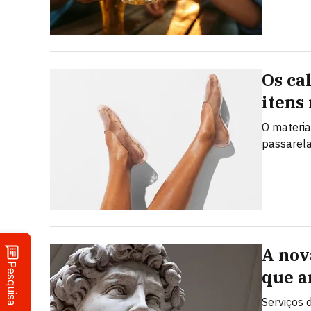
Os ca
itens
O materia
passarela
A nov
Pesquisa
que a
Serviços d