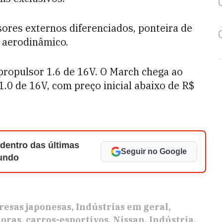
sores externos diferenciados, ponteira de
t aerodinâmico.
propulsor 1.6 de 16V. O March chega ao
0 de 16V, com preço inicial abaixo de R$
 dentro das últimas
Seguir no Google
Mundo
esas japonesas
Indústrias em geral
oras
carros-esportivos
Nissan
Indústria