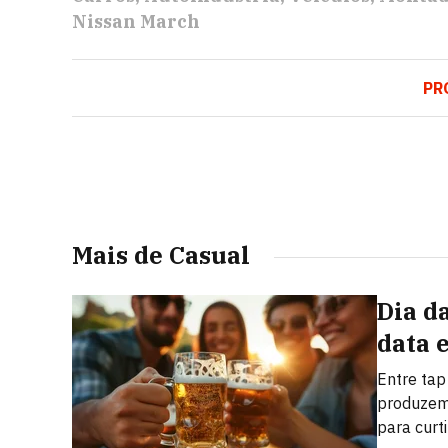
Nissan March
PR
Mais de Casual
Dia d
data 
Entre tap
produzem 
para curt