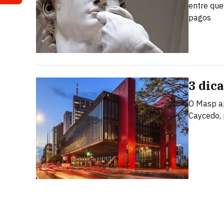
entre que
pagos
3 dic
O Masp ap
Caycedo, 