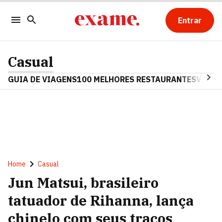
Entrar
Casual
GUIA DE VIAGENS
100 MELHORES RESTAURANTES
VINHO
Home
Casual
Jun Matsui, brasileiro
tatuador de Rihanna, lança
chinelo com seus traços