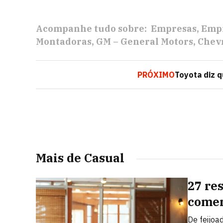
Acompanhe tudo sobre:
Empresas
Empr
Montadoras
GM – General Motors
Chev
PRÓXIMO
Toyota diz 
Mais de Casual
27 re
comem
De feijoa