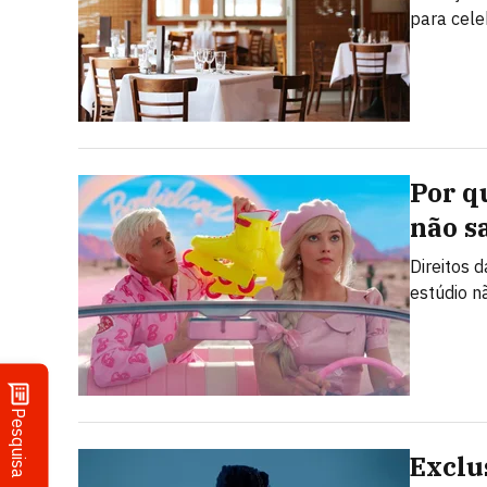
para cele
Por q
não s
Direitos 
estúdio n
Pesquisa
Exclus