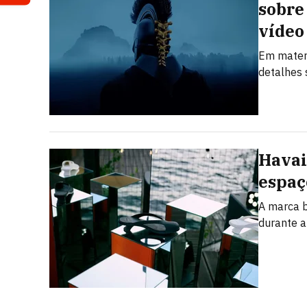
sobre 
vídeo
Em mater
detalhes 
Havai
espaç
A marca b
durante 