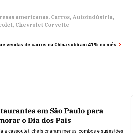
esas americanas
Carros
Autoindústria
rolet
Chevrolet Corvette
que vendas de carros na China subiram 41% no mês
staurantes em São Paulo para
orar o Dia dos Pais
da a cassoulet, chefs criaram menus, combos e sugestões