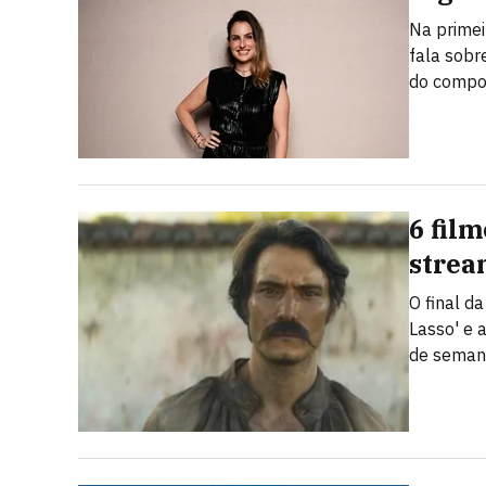
Na primei
fala sobr
do compo
6 fil
strea
O final d
Lasso' e 
de sema