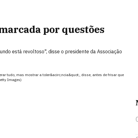
 marcada por questões
ndo está revoltoso", disse o presidente da Associação
erar tudo, mas mostrar a toler&acirc;ncia&quot;, disse, antes de frisar que
etty Images)