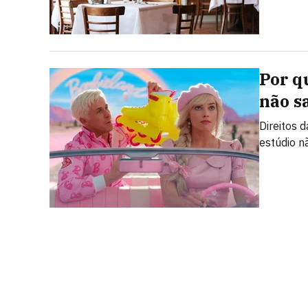
Por q
não s
Direitos 
estúdio n