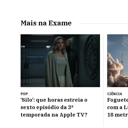
Mais na Exame
POP
CIÊNCIA
'Silo': que horas estreia o
Foguete
sexto episódio da 3ª
com a L
temporada na Apple TV?
18 metr