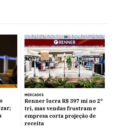
MERCADOS
o
Renner lucra R$ 397 mi no 2°
azar;
tri, mas vendas frustram e
m
empresa corta projeção de
receita