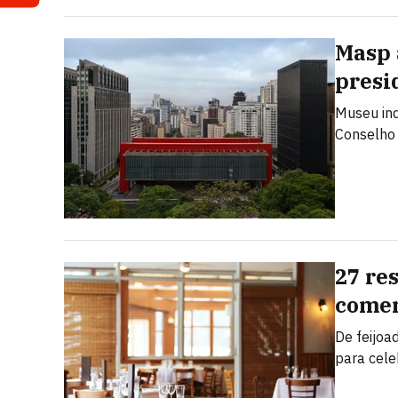
Masp 
presi
Museu ind
Conselho 
27 re
comem
De feijoa
para cele