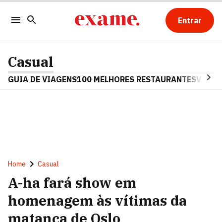
Entrar
Casual
GUIA DE VIAGENS
100 MELHORES RESTAURANTES
VINHO
Home
Casual
A-ha fará show em
homenagem às vítimas da
matança de Oslo