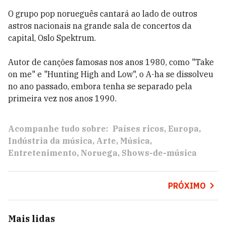
O grupo pop norueguês cantará ao lado de outros
astros nacionais na grande sala de concertos da
capital, Oslo Spektrum.
Autor de canções famosas nos anos 1980, como "Take
on me" e "Hunting High and Low", o A-ha se dissolveu
no ano passado, embora tenha se separado pela
primeira vez nos anos 1990.
Acompanhe tudo sobre:
Países ricos
Europa
Indústria da música
Arte
Música
Entretenimento
Noruega
Shows-de-música
PRÓXIMO
Mais lidas