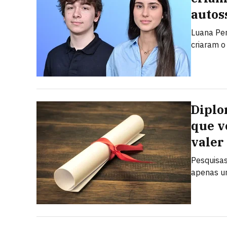
autos
Luana Pert
criaram 
Diplo
que v
valer
Pesquisa
apenas um