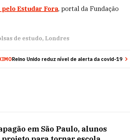
 pelo Estudar Fora
, portal da Fundação
lsas de estudo
Londres
XIMO
Reino Unido reduz nível de alerta da covid-19
apagão em São Paulo, alunos
 projeto para tornar escola