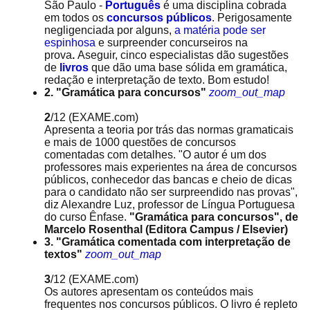
São Paulo -
Português
é uma disciplina cobrada
em todos os
concursos públicos
. Perigosamente
negligenciada por alguns,
a matéria pode ser
espinhosa
e surpreender concurseiros na
prova
.
A
seguir, cinco especialistas dão sugestões
de
livros
que dão uma base sólida em gramática,
redação e interpretação de texto. Bom estudo!
2. "Gramática para concursos"
zoom_out_map
2
/12
(EXAME.com)
Apresenta a teoria por trás das normas gramaticais
e mais de 1000 questões de concursos
comentadas com detalhes. "O autor é um dos
professores mais experientes na área de concursos
públicos, conhecedor das bancas e cheio de dicas
para o candidato não ser surpreendido nas provas",
diz Alexandre Luz, professor de Língua Portuguesa
do curso Ênfase.
"Gramática para concursos", de
Marcelo Rosenthal (Editora Campus / Elsevier)
3. "Gramática comentada com interpretação de
textos"
zoom_out_map
3
/12
(EXAME.com)
Os autores apresentam os conteúdos mais
frequentes nos concursos públicos. O livro é repleto