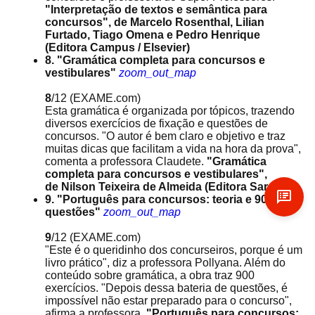
"Interpretação de textos e semântica para
concursos", de Marcelo Rosenthal, Lilian
Furtado, Tiago Omena e Pedro Henrique
(Editora Campus / Elsevier)
8. "Gramática completa para concursos e
vestibulares"
zoom_out_map
8
/12
(EXAME.com)
Esta gramática é organizada por tópicos, trazendo
diversos exercícios de fixação e questões de
concursos. "O autor é bem claro e objetivo e traz
muitas dicas que facilitam a vida na hora da prova",
comenta a professora Claudete.
"Gramática
completa para concursos e vestibulares",
de Nilson Teixeira de Almeida (Editora Saraiva)
9. "Português para concursos: teoria e 900
questões"
zoom_out_map
9
/12
(EXAME.com)
"Este é o queridinho dos concurseiros, porque é um
livro prático", diz a professora Pollyana. Além do
conteúdo sobre gramática, a obra traz 900
exercícios. "Depois dessa bateria de questões, é
impossível não estar preparado para o concurso",
afirma a professora.
"Português para concursos: