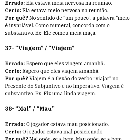
Errado:
Ela estava meia nervosa na reunião.
Certo:
Ela estava meio nervosa na reunião.
Por quê?
No sentido de “um pouco”, a palavra “meio”
é invariável. Como numeral, concorda com o
substantivo. Ex: Ele comeu meia maçã.
37- “Viagem” / “Viajem”
Errado:
Espero que eles viagem amanhã
.
Certo:
Espero que eles viajem amanhã.
Por quê?
Viajem é a flexão do verbo “viajar” no
Presente do Subjuntivo e no Imperativo. Viagem é
substantivo. Ex: Fiz uma linda viagem.
38- “Mal” / “Mau”
Errado:
O jogador estava mau posicionado.
Certo:
O jogador estava mal posicionado.
Por quê?
Mal opõe-se a bem. Mau opõe-se a bom.