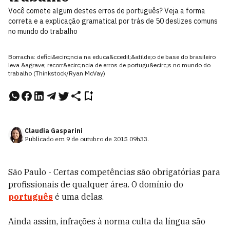
Você comete algum destes erros de português? Veja a forma
correta e a explicação gramatical por trás de 50 deslizes comuns
no mundo do trabalho
Borracha: defici&ecirc;ncia na educa&ccedil;&atilde;o de base do brasileiro
leva &agrave; recorr&ecirc;ncia de erros de portugu&ecirc;s no mundo do
trabalho (Thinkstock/Ryan McVay)
Claudia Gasparini
Publicado em
9 de outubro de 2015
09h33
.
São Paulo - Certas competências são obrigatórias para
profissionais de qualquer área. O domínio do
português
é uma delas.
Ainda assim, infrações à norma culta da língua são