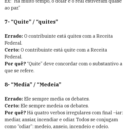
Ex: “Há muito tempo, o dólar e o real estiveram quase
ao par.”
7- “Quite” / “quites”
Errado:
O contribuinte está quites com a Receita
Federal.
Certo:
O contribuinte está quite com a Receita
Federal.
Por quê?
“Quite” deve concordar com o substantivo a
que se refere.
8- “Media” / “Medeia”
Errado:
Ele sempre media os debates.
Certo:
Ele sempre medeia os debates.
Por quê?
Há quatro verbos irregulares com final –iar:
mediar, ansiar, incendiar e odiar. Todos se conjugam
como “odiar”: medeio, anseio, incendeio e odeio.