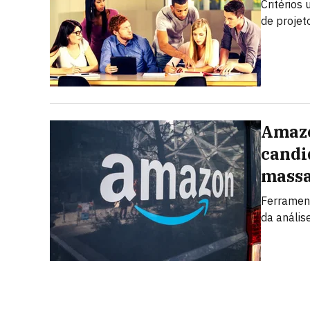
Critérios
de projet
Amazo
candi
mass
Ferrament
da anális