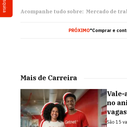
Pesquisa
Acompanhe tudo sobre:
Mercado de tra
PRÓXIMO
"Comprar e cont
Mais de Carreira
Vale-
no an
vagas
São 15 va