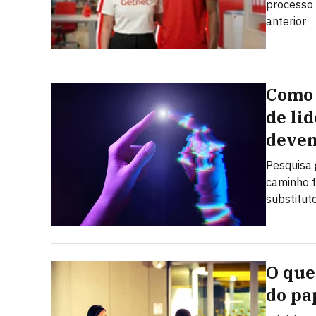
processo 
anterior
Como 
de li
devem
Pesquisa 
caminho t
substitut
O que
do pa