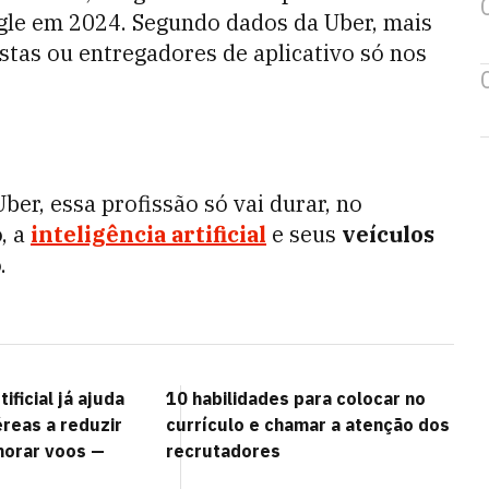
gle em 2024. Segundo dados da Uber, mais
tas ou entregadores de aplicativo só nos
er, essa profissão só vai durar, no
, a
inteligência artificial
e seus
veículos
.
tificial já ajuda
10 habilidades para colocar no
reas a reduzir
currículo e chamar a atenção dos
horar voos —
recrutadores