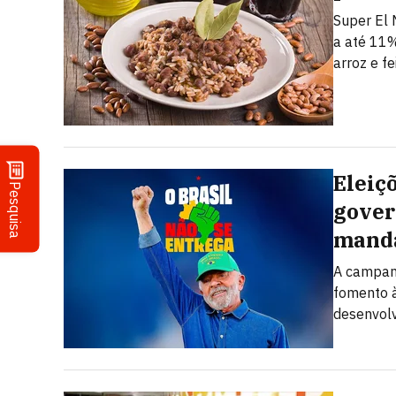
Super El 
a até 11%
arroz e fe
Eleiç
Pesquisa
gover
mand
A campanh
fomento à
desenvolv