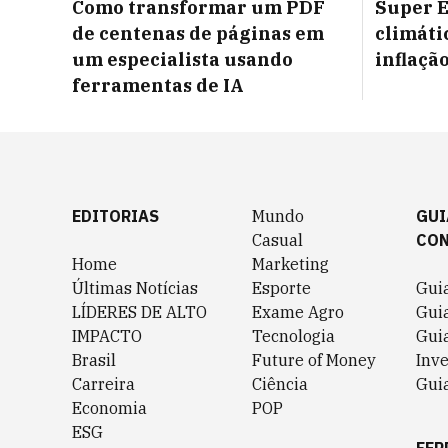
Como transformar um PDF
Super E
de centenas de páginas em
climáti
um especialista usando
inflaçã
ferramentas de IA
EDITORIAS
Mundo
GUI
Casual
CO
Home
Marketing
Últimas Notícias
Esporte
Gui
LÍDERES DE ALTO
Exame Agro
Gui
IMPACTO
Tecnologia
Gui
Brasil
Future of Money
Inv
Carreira
Ciência
Guia
Economia
POP
ESG