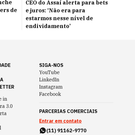
nche
CEO do Assaí alerta para bets
ers de
e juros: ‘Não era para
estarmos nesse nível de
endividamento’
DADE
SIGA-NOS
YouTube
TA
LinkedIn
ETTER
Instagram
Facebook
 in
ra 3.0
PARCERIAS COMERCIAIS
rta
Entrar em contato
l
(11) 91162-9770