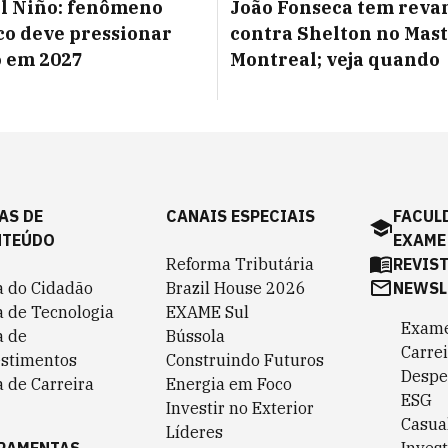
l Niño: fenômeno
João Fonseca tem reva
co deve pressionar
contra Shelton no Mast
o em 2027
Montreal; veja quando
AS DE
CANAIS ESPECIAIS
FACUL
NTEÚDO
EXAME
Reforma Tributária
REVIS
a do Cidadão
Brazil House 2026
NEWSL
a de Tecnologia
EXAME Sul
Exame
a de
Bússola
Carrei
estimentos
Construindo Futuros
Despe
 de Carreira
Energia em Foco
ESG
Investir no Exterior
Casua
Líderes