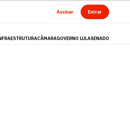
Assinar
Entrar
NFRAESTRUTURA
CÂMARA
GOVERNO LULA
SENADO