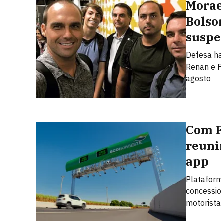
Morae
Bolso
suspe
Defesa ha
Renan e F
agosto
Com F
reuni
app
Plataform
concessio
motorista