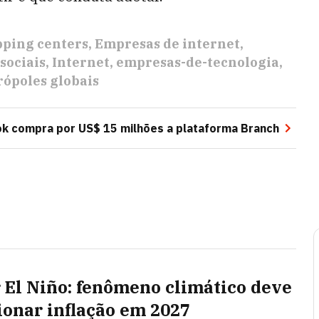
ping centers
Empresas de internet
sociais
Internet
empresas-de-tecnologia
ópoles globais
k compra por US$ 15 milhões a plataforma Branch
 El Niño: fenômeno climático deve
ionar inflação em 2027