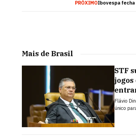
PRÓXIMO
Ibovespa fecha 
Mais de Brasil
STF s
jogos
entra
Flávio Di
único par