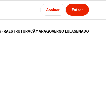
Assinar
Entrar
NFRAESTRUTURA
CÂMARA
GOVERNO LULA
SENADO