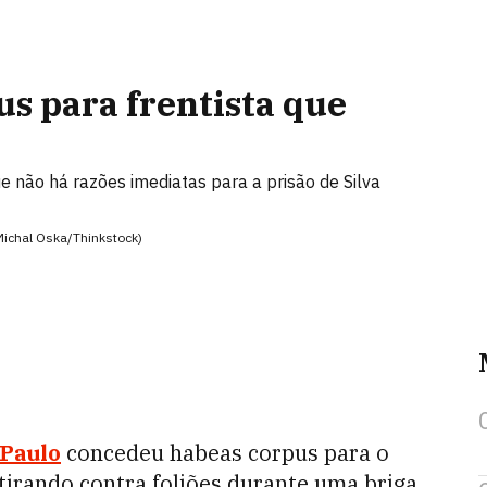
s para frentista que
 não há razões imediatas para a prisão de Silva
Michal Oska/Thinkstock)
 Paulo
concedeu habeas corpus para o
atirando contra foliões durante uma briga