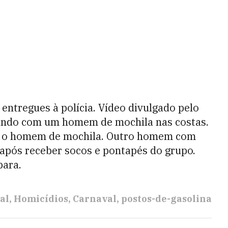
ntregues à polícia. Vídeo divulgado pelo
tindo com um homem de mochila nas costas.
a o homem de mochila. Outro homem com
 após receber socos e pontapés do grupo.
para.
al
Homicídios
Carnaval
postos-de-gasolina