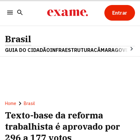
Entrar
Brasil
GUIA DO CIDADÃO
INFRAESTRUTURA
CÂMARA
GOVERNO 
Home
Brasil
Texto-base da reforma
trabalhista é aprovado por
296 a 177 votos