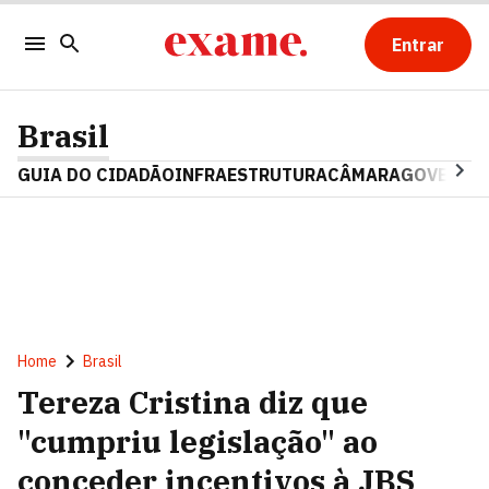
Entrar
Brasil
GUIA DO CIDADÃO
INFRAESTRUTURA
CÂMARA
GOVERNO 
Home
Brasil
Tereza Cristina diz que
"cumpriu legislação" ao
conceder incentivos à JBS