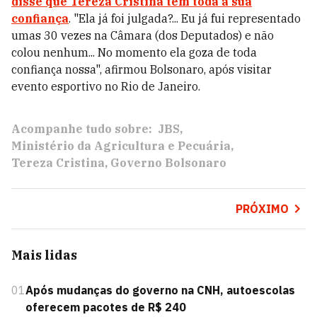
disse que Tereza Cristina tem toda a sua
confiança
. "Ela já foi julgada?... Eu já fui representado
umas 30 vezes na Câmara (dos Deputados) e não
colou nenhum... No momento ela goza de toda
confiança nossa", afirmou Bolsonaro, após visitar
evento esportivo no Rio de Janeiro.
Acompanhe tudo sobre:
JBS
Ministério da Agricultura e Pecuária
Tereza Cristina
Governo Bolsonaro
PRÓXIMO
Mais lidas
01
Após mudanças do governo na CNH, autoescolas
oferecem pacotes de R$ 240