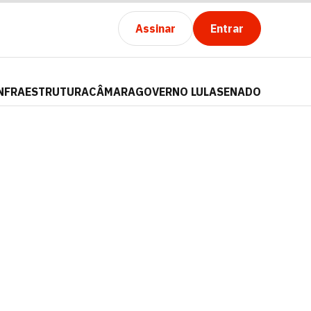
Assinar
Entrar
NFRAESTRUTURA
CÂMARA
GOVERNO LULA
SENADO