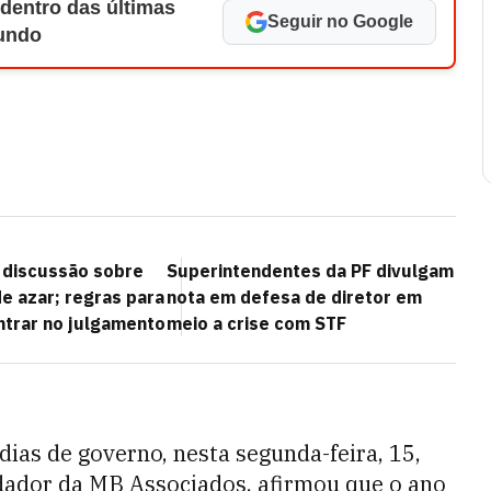
 dentro das últimas
Seguir no Google
Mundo
 discussão sobre
Superintendentes da PF divulgam
de azar; regras para
nota em defesa de diretor em
trar no julgamento
meio a crise com STF
s de governo, nesta segunda-feira, 15,
dador da MB Associados, afirmou que o ano