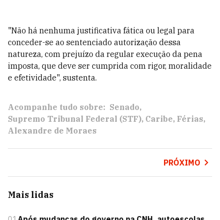
"Não há nenhuma justificativa fática ou legal para
conceder-se ao sentenciado autorização dessa
natureza, com prejuízo da regular execução da pena
imposta, que deve ser cumprida com rigor, moralidade
e efetividade", sustenta.
Acompanhe tudo sobre:
Senado
Supremo Tribunal Federal (STF)
Caribe
Férias
Alexandre de Moraes
PRÓXIMO
Mais lidas
01
Após mudanças do governo na CNH, autoescolas