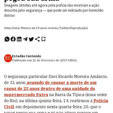
Imagens obtidas até agora pela polícia não mostram a ação
descrita pelo segurança — que pode ser indiciado por homicídio
doloso
Vídeo Extra; Menino de 19 anos morreu (Twitter/Reprodução)
Estadão Conteúdo
EC
Publicado em
21 de fevereiro de 2019
15h36
.
O segurança particular Davi Ricardo Moreira Amâncio,
de 32 anos,
acusado de causar a morte de um
rapaz de 25 anos dentro de uma unidade do
supermercado Extra
na Barra da Tijuca (zona oeste
do Rio), na última quinta-feira, 14, reafirmou à
Polícia
Civil
, em depoimento nesta quarta-feira, 20, que o
rapaz pegou sua arma e só não atirou porque um