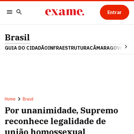
Entrar
Brasil
GUIA DO CIDADÃO
INFRAESTRUTURA
CÂMARA
GOVERNO 
Home
Brasil
Por unanimidade, Supremo
reconhece legalidade de
união homossexual