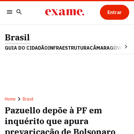
Entrar
Brasil
GUIA DO CIDADÃO
INFRAESTRUTURA
CÂMARA
GOVERNO 
Home
Brasil
Pazuello depõe à PF em
inquérito que apura
prevaricação de Bolsonaro