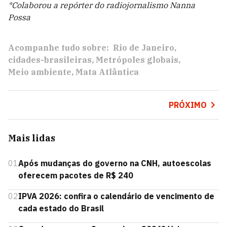
*Colaborou a repórter do radiojornalismo Nanna
Possa
Acompanhe tudo sobre:
Rio de Janeiro
cidades-brasileiras
Metrópoles globais
Meio ambiente
Mata Atlântica
PRÓXIMO
Mais lidas
01
Após mudanças do governo na CNH, autoescolas
oferecem pacotes de R$ 240
02
IPVA 2026: confira o calendário de vencimento de
cada estado do Brasil