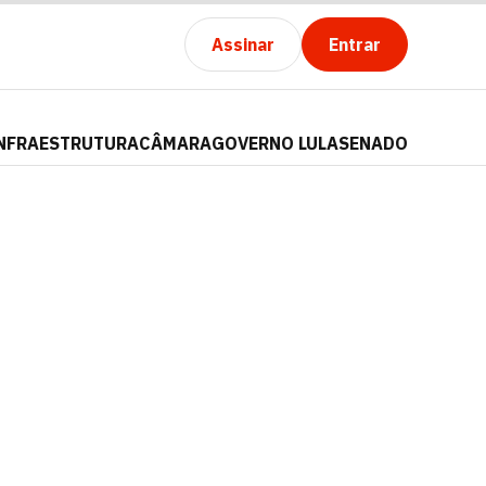
Assinar
Entrar
NFRAESTRUTURA
CÂMARA
GOVERNO LULA
SENADO