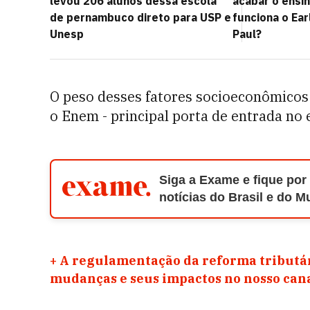
levou 206 alunos dessa escola
acabar o ensi
de pernambuco direto para USP e
funciona o Ear
Unesp
Paul?
O peso desses fatores socioeconômicos
o Enem - principal porta de entrada no 
Siga a Exame e fique por
notícias do Brasil e do 
+
A regulamentação da reforma tributár
mudanças e seus impactos no nosso ca