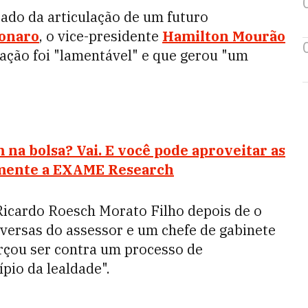
tado da articulação de um futuro
sonaro
, o vice-presidente
Hamilton Mourão
tuação foi "lamentável" e que gerou "um
m na bolsa? Vai. E você pode aproveitar as
amente a EXAME Research
Ricardo Roesch Morato Filho depois de o
nversas do assessor e um chefe de gabinete
rçou ser contra um processo de
pio da lealdade".