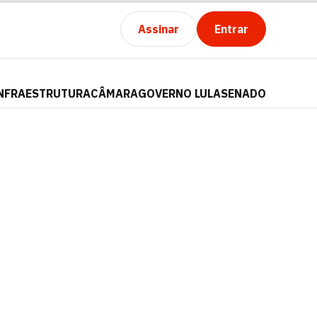
Assinar
Entrar
NFRAESTRUTURA
CÂMARA
GOVERNO LULA
SENADO