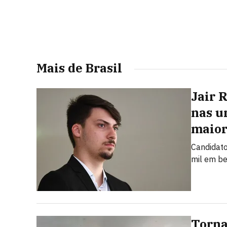
Mais de Brasil
Jair 
nas u
maior
Candidato
mil em be
Torna