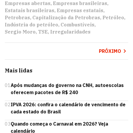
Empresas abertas
Empresas brasileiras
Estatais brasileiras
Empresas estatais
Petrobras
Capitalização da Petrobras
Petróleo
Indústria do petróleo
Combustíveis
Sergio Moro
TSE
Irregularidades
PRÓXIMO
Mais lidas
01
Após mudanças do governo na CNH, autoescolas
oferecem pacotes de R$ 240
02
IPVA 2026: confira o calendário de vencimento de
cada estado do Brasil
03
Quando começa o Carnaval em 2026? Veja
calendário