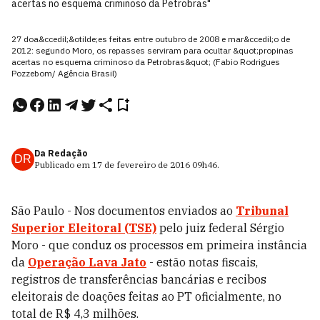
acertas no esquema criminoso da Petrobras"
27 doa&ccedil;&otilde;es feitas entre outubro de 2008 e mar&ccedil;o de
2012: segundo Moro, os repasses serviram para ocultar &quot;propinas
acertas no esquema criminoso da Petrobras&quot; (Fabio Rodrigues
Pozzebom/ Agência Brasil)
Da Redação
DR
Publicado em
17 de fevereiro de 2016
09h46
.
São Paulo - Nos documentos enviados ao
Tribunal
Superior Eleitoral (TSE)
pelo juiz federal Sérgio
Moro - que conduz os processos em primeira instância
da
Operação Lava Jato
- estão notas fiscais,
registros de transferências bancárias e recibos
eleitorais de doações feitas ao PT oficialmente, no
total de R$ 4,3 milhões.