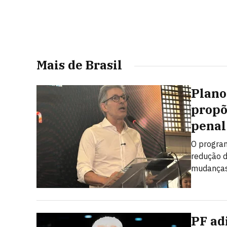
Mais de Brasil
Plano
propõ
penal
O program
redução d
mudanças 
PF ad