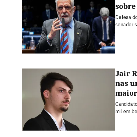
sobre
Defesa do
senador s
Jair 
nas u
maior
Candidato
mil em be