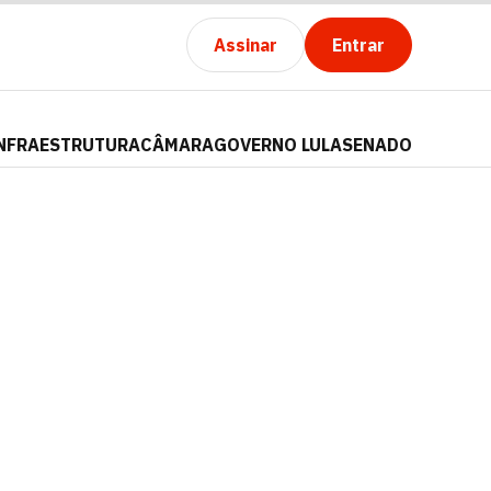
Assinar
Entrar
NFRAESTRUTURA
CÂMARA
GOVERNO LULA
SENADO