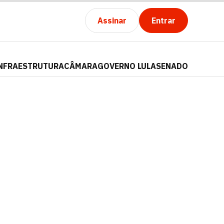
Assinar
Entrar
NFRAESTRUTURA
CÂMARA
GOVERNO LULA
SENADO