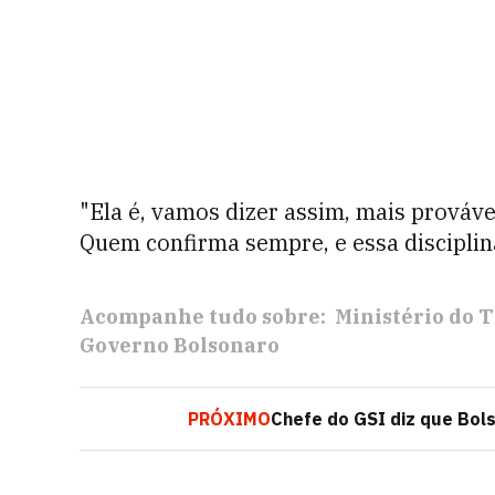
"Ela é, vamos dizer assim, mais prováv
Quem confirma sempre, e essa disciplin
Acompanhe tudo sobre:
Ministério do 
Governo Bolsonaro
PRÓXIMO
Chefe do GSI diz que Bol