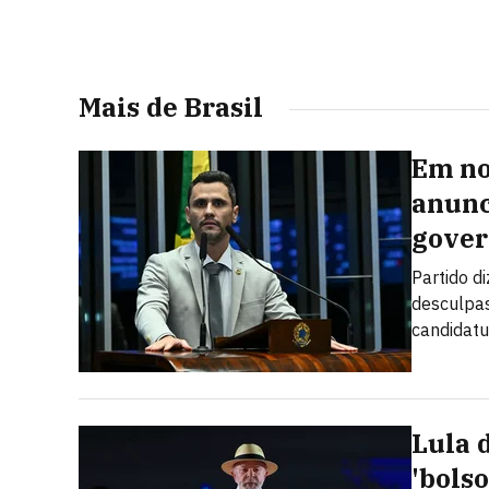
Mais de Brasil
Em no
anunc
gover
Partido d
desculpas
candidatu
Lula 
'bolso