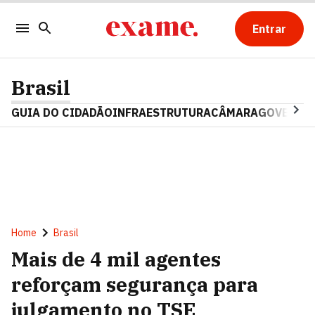
Entrar
Brasil
GUIA DO CIDADÃO
INFRAESTRUTURA
CÂMARA
GOVERNO 
Home
Brasil
Mais de 4 mil agentes
reforçam segurança para
julgamento no TSE