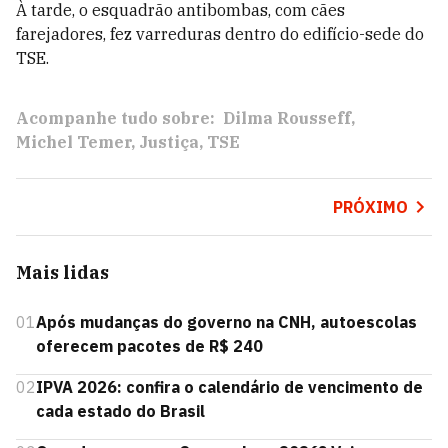
À tarde, o esquadrão antibombas, com cães
farejadores, fez varreduras dentro do edifício-sede do
TSE.
Acompanhe tudo sobre:
Dilma Rousseff
Michel Temer
Justiça
TSE
PRÓXIMO
Mais lidas
01
Após mudanças do governo na CNH, autoescolas
oferecem pacotes de R$ 240
02
IPVA 2026: confira o calendário de vencimento de
cada estado do Brasil