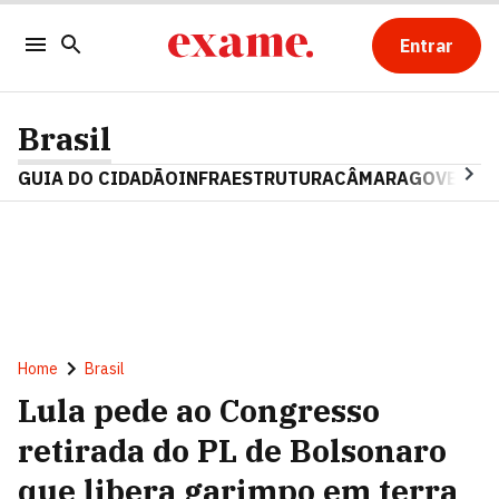
Entrar
Brasil
GUIA DO CIDADÃO
INFRAESTRUTURA
CÂMARA
GOVERNO 
Home
Brasil
Lula pede ao Congresso
retirada do PL de Bolsonaro
que libera garimpo em terra