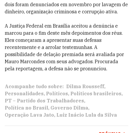
dois foram denunciados em novembro por lavagem de
dinheiro, organização criminosa e corrupção ativa.
A Justiça Federal em Brasília aceitou a denúncia e
marcou para o fim deste mês depoimentos dos réus.
Eles começaram a apresentar suas defesas
recentemente e a arrolar testemunhas. A
possibilidade de delação premiada será avaliada por
Mauro Marcondes com seus advogados. Procurada
pela reportagem, a defesa não se pronunciou.
Acompanhe tudo sobre:
Dilma Rousseff
Personalidades
Políticos
Políticos brasileiros
PT – Partido dos Trabalhadores
Política no Brasil
Governo Dilma
Operação Lava Jato
Luiz Inácio Lula da Silva