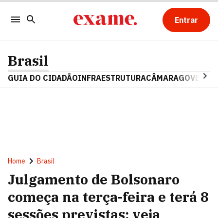
Entrar
Brasil
GUIA DO CIDADÃO
INFRAESTRUTURA
CÂMARA
GOVERNO 
Home
Brasil
Julgamento de Bolsonaro
começa na terça-feira e terá 8
sessões previstas; veja