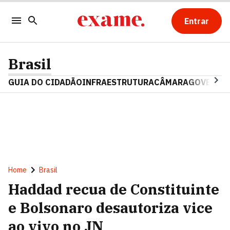
Entrar
Brasil
GUIA DO CIDADÃO
INFRAESTRUTURA
CÂMARA
GOVERNO 
Home
Brasil
Haddad recua de Constituinte
e Bolsonaro desautoriza vice
ao vivo no JN